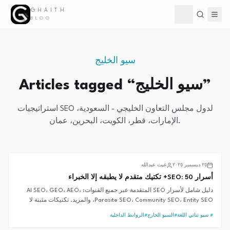
GHAITH
Toggle theme
BLOG
سيو الخليج
”
سيو الخليج
Articles tagged “
استراتيجيات SEO لدول مجلس التعاون الخليجي - السعودية،
الإمارات، قطر، الكويت، البحرين، عمان.
السيو المتقدم
٢٥ ديسمبر ٢٠٢٥
غيث عبدالله
أسرار SEO: 50+ تكتيك متقدم لا يطبقه إلا الخبراء
دليل شامل لأسرار SEO المتقدمة عبر جميع القنوات: AI SEO، GEO، AEO،
Parasite SEO، Community SEO، Entity SEO، والمزيد. تكتيكات مثبتة لا
تجدها في الأدلة العادية.
#
سيو ثنائي اللغة
#
السيو الخارج
#
الروابط الداخلية