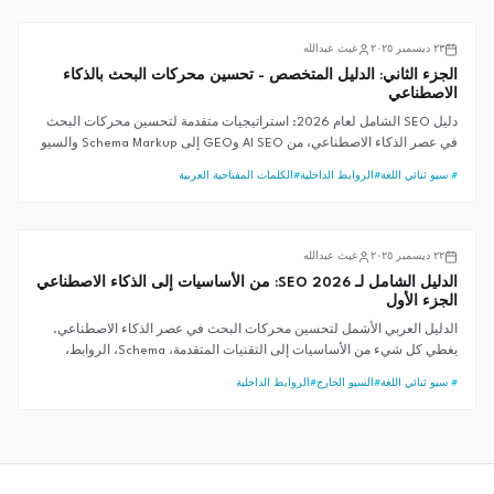
AI SEO
٢٣ ديسمبر ٢٠٢٥
غيث عبدالله
الجزء الثاني: الدليل المتخصص - تحسين محركات البحث بالذكاء
الاصطناعي
دليل SEO الشامل لعام 2026: استراتيجيات متقدمة لتحسين محركات البحث
في عصر الذكاء الاصطناعي، من AI SEO وGEO إلى Schema Markup والسيو
التقني، مع إطار G.A.I.T.H الحصري لتحقيق نتائج قابلة للقياس.
#
سيو ثنائي اللغة
#
الروابط الداخلية
#
الكلمات المفتاحية العربية
تحسين محركات البحث
٢٢ ديسمبر ٢٠٢٥
غيث عبدالله
الدليل الشامل لـ SEO 2026: من الأساسيات إلى الذكاء الاصطناعي
الجزء الأول
الدليل العربي الأشمل لتحسين محركات البحث في عصر الذكاء الاصطناعي.
يغطي كل شيء من الأساسيات إلى التقنيات المتقدمة، Schema، الروابط،
وإطار G.A.I.T.H الكامل.
#
سيو ثنائي اللغة
#
السيو الخارج
#
الروابط الداخلية